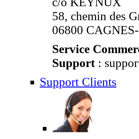
c/o KEYNUX
58, chemin des G
06800 CAGNES-S
Service Commerc
Support
: suppor
Support Clients