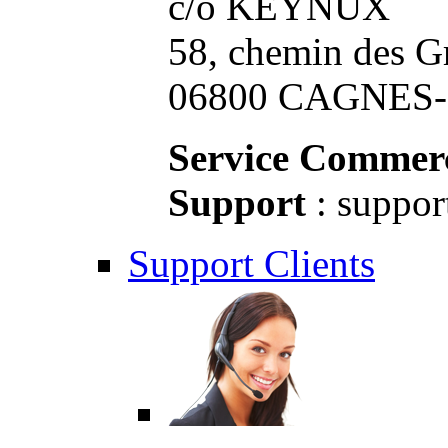
c/o KEYNUX
58, chemin des G
06800 CAGNES-S
Service Commerc
Support
: suppor
Support Clients