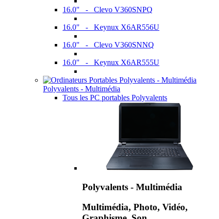
16.0" - Clevo V360SNPQ
16.0" - Keynux X6AR556U
16.0" - Clevo V360SNNQ
16.0" - Keynux X6AR555U
Polyvalents - Multimédia
Tous les PC portables Polyvalents
Polyvalents - Multimédia
Multimédia, Photo, Vidéo,
Graphisme, Son,