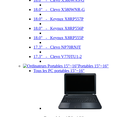
18.0" - Clevo X580WNS-G
18.0" - Clevo X580WNR-G
18.0" - Keynux X8RP557P
18.0" - Keynux X8RP556P
18.0" - Keynux X8RP555P
17.3" - Clevo NP70RNJT
17.3" - Clevo V770TU1-2
Portables 15"~16"
Tous les PC portables 15"~16"