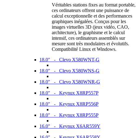
Véritables stations fixes au format portable,
ces ordinateurs offrent une puissance de
calcul exceptionnelle et des performances
graphiques inégalées. Conçus pour les
images virtuelles 3D (jeux vidéo, CAO,
architecture), le graphisme et le calcul
intensif, ces ordinateurs assemblés sur
mesure sont très modulaires et évolutifs.
Compatibilité Linux et Windows.
18.0" - Clevo X580WNT-G
18.0" - Clevo X580WNS-G
18.0" - Clevo X580WNR-G
18.0" - Keynux X8RP557P
18.0" - Keynux X8RP556P
18.0" - Keynux X8RP555P
16.0" - Keynux X6AR559Y
16.0" - Keynux X6AR558Y