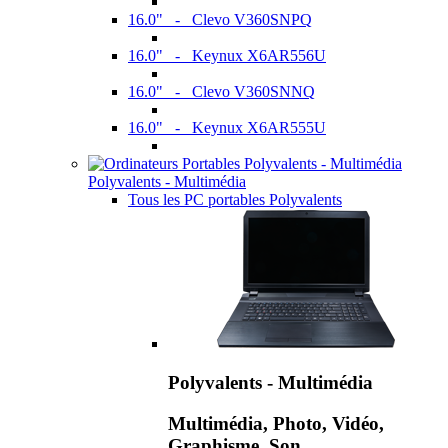
16.0" - Clevo V360SNPQ
16.0" - Keynux X6AR556U
16.0" - Clevo V360SNNQ
16.0" - Keynux X6AR555U
Polyvalents - Multimédia
Tous les PC portables Polyvalents
Polyvalents - Multimédia
Multimédia, Photo, Vidéo,
Graphisme, Son,