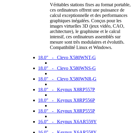
Véritables stations fixes au format portable,
ces ordinateurs offrent une puissance de
calcul exceptionnelle et des performances
graphiques inégalées. Conçus pour les
images virtuelles 3D (jeux vidéo, CAO,
architecture), le graphisme et le calcul
intensif, ces ordinateurs assemblés sur
mesure sont très modulaires et évolutifs.
Compatibilité Linux et Windows.
18.0" - Clevo X580WNT-G
18.0" - Clevo X580WNS-G
18.0" - Clevo X580WNR-G
18.0" - Keynux X8RP557P
18.0" - Keynux X8RP556P
18.0" - Keynux X8RP555P
16.0" - Keynux X6AR559Y
16.0" - Keynux X6AR558Y