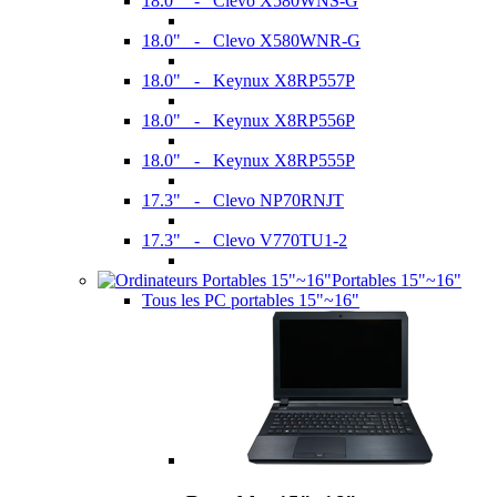
18.0" - Clevo X580WNS-G
18.0" - Clevo X580WNR-G
18.0" - Keynux X8RP557P
18.0" - Keynux X8RP556P
18.0" - Keynux X8RP555P
17.3" - Clevo NP70RNJT
17.3" - Clevo V770TU1-2
Portables 15"~16"
Tous les PC portables 15"~16"