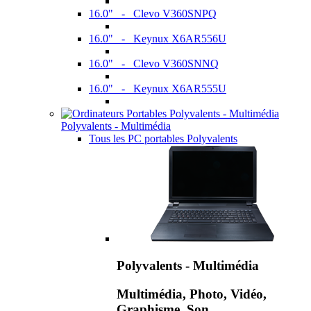
16.0" - Clevo V360SNPQ
16.0" - Keynux X6AR556U
16.0" - Clevo V360SNNQ
16.0" - Keynux X6AR555U
Polyvalents - Multimédia
Tous les PC portables Polyvalents
Polyvalents - Multimédia
Multimédia, Photo, Vidéo,
Graphisme, Son,