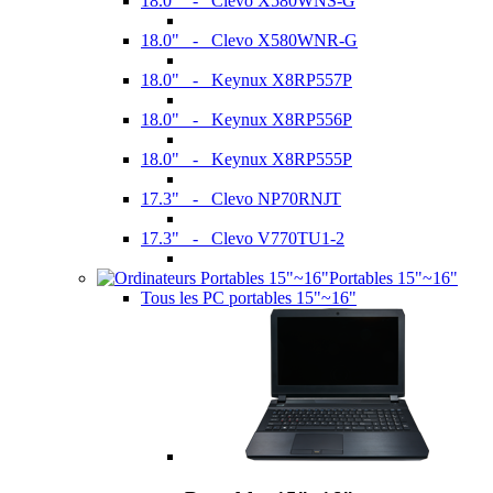
18.0" - Clevo X580WNS-G
18.0" - Clevo X580WNR-G
18.0" - Keynux X8RP557P
18.0" - Keynux X8RP556P
18.0" - Keynux X8RP555P
17.3" - Clevo NP70RNJT
17.3" - Clevo V770TU1-2
Portables 15"~16"
Tous les PC portables 15"~16"