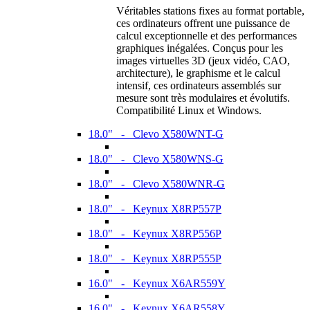
Véritables stations fixes au format portable,
ces ordinateurs offrent une puissance de
calcul exceptionnelle et des performances
graphiques inégalées. Conçus pour les
images virtuelles 3D (jeux vidéo, CAO,
architecture), le graphisme et le calcul
intensif, ces ordinateurs assemblés sur
mesure sont très modulaires et évolutifs.
Compatibilité Linux et Windows.
18.0" - Clevo X580WNT-G
18.0" - Clevo X580WNS-G
18.0" - Clevo X580WNR-G
18.0" - Keynux X8RP557P
18.0" - Keynux X8RP556P
18.0" - Keynux X8RP555P
16.0" - Keynux X6AR559Y
16.0" - Keynux X6AR558Y